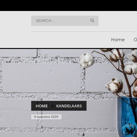
Informatie? Bel:
+31 492 465 373
Home
O
HOME
KANDELAARS
8 augustus 2026