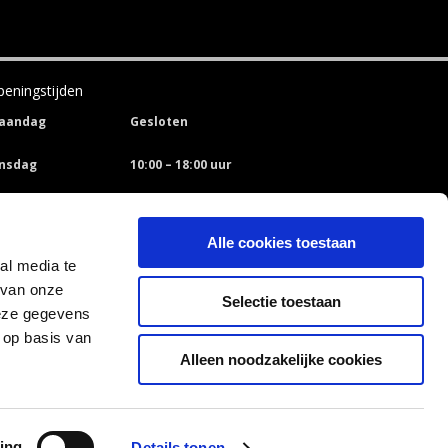
eningstijden
aandag
Gesloten
insdag
10:00 – 18:00 uur
oensdag
10:00 – 18:00 uur
Alle cookies toestaan
onderdag
10:00 – 18:00 uur
al media te
 van onze
ijdag
10:00 – 18:00 uur
Selectie toestaan
deze gegevens
aterdag
10:00 – 17:00 uur
 op basis van
Alleen noodzakelijke cookies
GET SOCIAL
WhatsApp
ing
Details tonen