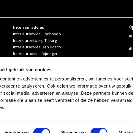
Op
Interieuradvies
Interieuradvies Eindhoven
m
Interieurontwerp Tilburg
Interieuradvies Den Bosch
d
Interieuradvies Nijmegen
Interieuradvies Breda
W
Japandi interieur
aakt gebruik van cookies
D
ontent en advertenties te personaliseren, om functies voor soci
erkeer te analyseren. Ook delen we informatie over uw gebruik
Vr
or social media, adverteren en analyse. Deze partners kunnen 
z
ormatie die u aan ze heeft verstrekt of die ze hebben verzameld
es.
ign & Graphic Studio ®
Voorkeuren
Statistieken
Market