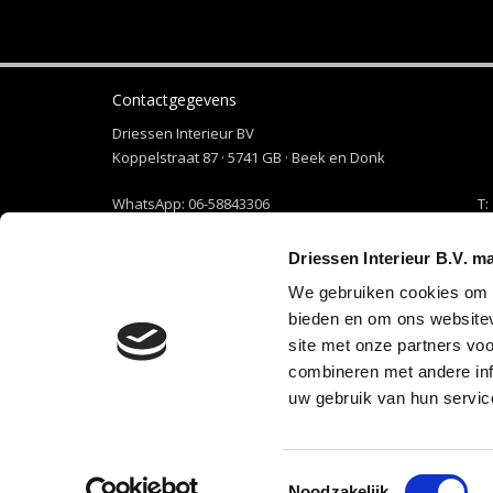
Contactgegevens
Driessen Interieur BV
Koppelstraat 87 · 5741 GB · Beek en Donk
WhatsApp:
06-58843306
T:
+31 492 465 373
E-mail:
info@driessen-interieur.nl
Driessen Interieur B.V. m
We gebruiken cookies om c
Openen in Google Maps
bieden en om ons websitev
site met onze partners vo
Privacy Policy & Cookies
combineren met andere inf
uw gebruik van hun servic
Design 2 Impress · Webdes
Toestemmingsselectie
© 2021-2026 Styled with
♥
by
Noodzakelijk