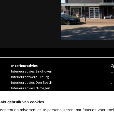
Op
Interieuradvies
Interieuradvies Eindhoven
m
Interieurontwerp Tilburg
Interieuradvies Den Bosch
d
Interieuradvies Nijmegen
Interieuradvies Breda
W
Japandi interieur
aakt gebruik van cookies
D
ontent en advertenties te personaliseren, om functies voor soci