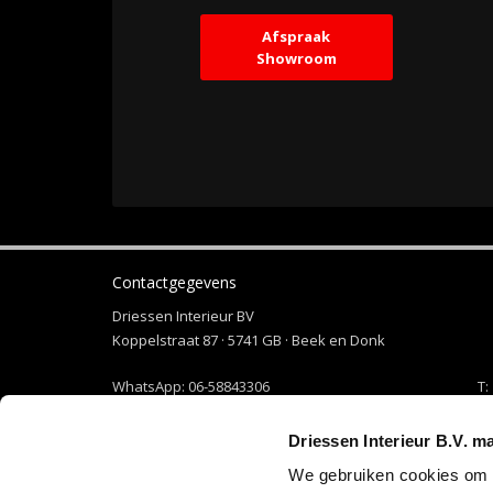
Afspraak
Showroom
Contactgegevens
Driessen Interieur BV
Koppelstraat 87 · 5741 GB · Beek en Donk
WhatsApp:
06-58843306
T:
+31 492 465 373
E-mail:
info@driessen-interieur.nl
Driessen Interieur B.V. m
We gebruiken cookies om c
Openen in Google Maps