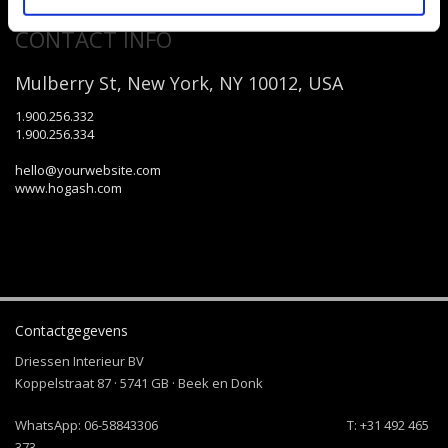
CONTACT INFO
Mulberry St, New York, NY 10012, USA
1.900.256.332
1.900.256.334
hello@yourwebsite.com
www.hogash.com
Contactgegevens
Driessen Interieur BV
Koppelstraat 87 · 5741 GB · Beek en Donk
WhatsApp:
06-58843306
T: +31 492 465
373