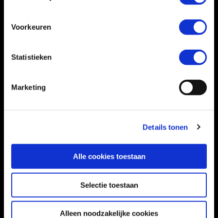
YOUR NAME
Voorkeuren
EMAIL
Statistieken
Marketing
SUBJECT
MESSAGE
Details tonen
Voeg me toe
Alle cookies toestaan
Niet meer tonen.
Selectie toestaan
Alleen noodzakelijke cookies
Send message