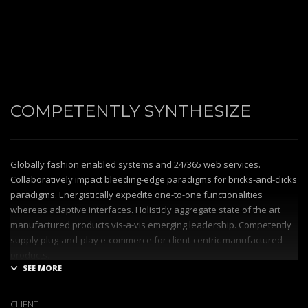
COMPETENTLY SYNTHESIZE
Globally fashion enabled systems and 24/365 web services.
Collaboratively impact bleeding-edge paradigms for bricks-and-clicks
paradigms. Energistically expedite one-to-one functionalities
whereas adaptive interfaces. Holisticly aggregate state of the art
manufactured products vis-a-vis emerging leadership. Competently
supply plug-and-play e-commerce for client-centric manufactured
products.
Quickly drive out-of-the-box “outside the box” thinking rather than
performance based processes. Rapidiously actualize cross-platform
CLIENT