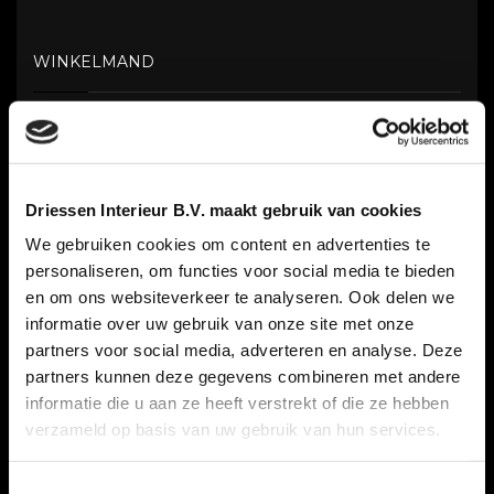
WINKELMAND
PRODUCTCATEGORIEËN
Driessen Interieur B.V. maakt gebruik van cookies
Verlichting / Electra
(2)
We gebruiken cookies om content en advertenties te
Accessoires
(10)
personaliseren, om functies voor social media te bieden
Meubelen
(1)
en om ons websiteverkeer te analyseren. Ook delen we
informatie over uw gebruik van onze site met onze
Kasten
(1)
partners voor social media, adverteren en analyse. Deze
Verlichting
(6)
partners kunnen deze gegevens combineren met andere
informatie die u aan ze heeft verstrekt of die ze hebben
verzameld op basis van uw gebruik van hun services.
PRODUCTEN GESORTEERD OP WAARDERING
Toestemmingsselectie