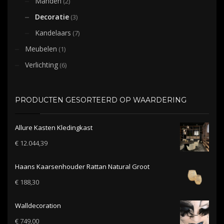
Manden
(2)
Decoratie
(3)
Kandelaars
(7)
Meubelen
(1)
Verlichting
(6)
PRODUCTEN GESORTEERD OP WAARDERING
Allure Kasten Kledingkast
€
12.044,39
Haans Kaarsenhouder Rattan Natural Groot
€
188,30
Walldecoration
€
749,00