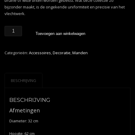
bruine of witte tinten worden gebeitst. Wat deze collectie zo
bijzonder maakt, is de ongekende uniformiteit en precisie van het
vlechtwerk.
Haans
Toevoegen aan winkelwagen
Kaarsenhouder
Rattan
Natural
Categorieën:
Accessoires
,
Decoratie
,
Manden
Klein
aantal
BESCHRIJVING
BESCHRIJVING
Afmetingen
Diameter: 32 cm
Hoogte: 62 cm