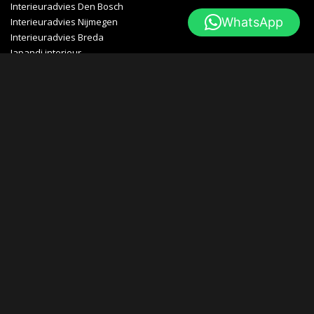
Interieuradvies Den Bosch
WhatsApp
Interieuradvies Nijmegen
Interieuradvies Breda
Japandi interieur
Openingstijden
maandag
Gesloten
dinsdag
10:00 – 18:00 uur
Woensdag
10:00 – 18:00 uur
Donderdag
10:00 – 18:00 uur
Vrijdag
10:00 – 18:00 uur
zaterdag
10:00 – 17:00 uur