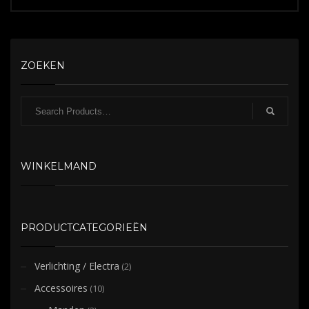
Dit
product
heeft
meerdere
ZOEKEN
variaties.
Deze
optie
kan
gekozen
worden
WINKELMAND
op
de
productpagina
PRODUCTCATEGORIEËN
Verlichting / Electra
(2)
Accessoires
(10)