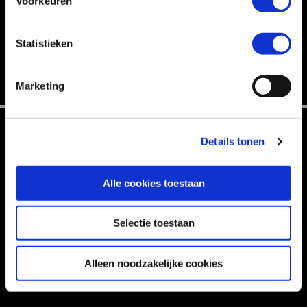
Voorkeuren
PHOSFLUORESCENTLY MATRIX
Appropriately visualize interactive partnerships and principle-
Statistieken
centered initiatives. Dramatically reinvent plug-and-play…
Marketing
Contactgegevens
Details tonen
Voeg me toe
Driessen Interieur BV
Koppelstraat 87 · 5741 GB · Beek en Donk
Alle cookies toestaan
WhatsApp:
06-58843306
T: +31 492 465
373
Niet meer tonen.
E-mail:
info@driessen-interieur.nl
Selectie toestaan
Openen in Google Maps
Alleen noodzakelijke cookies
Privacy Policy & Cookies