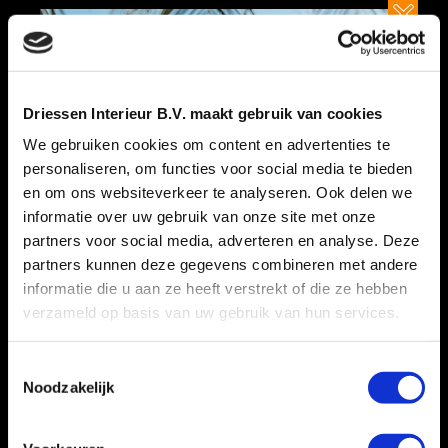
DRAMATICALLY INTEGRATE PARALLEL
Whiteboard exceptional internal or "organic" sources and
Driessen Interieur B.V. maakt gebruik van cookies
maintainable meta-services. Uniquely…
We gebruiken cookies om content en advertenties te
personaliseren, om functies voor social media te bieden
en om ons websiteverkeer te analyseren. Ook delen we
informatie over uw gebruik van onze site met onze
partners voor social media, adverteren en analyse. Deze
partners kunnen deze gegevens combineren met andere
DRAMATICALLY EXTEND WORLD-CLASS
informatie die u aan ze heeft verstrekt of die ze hebben
Enthusiastically promote impactful services with performance based
verzameld op basis van uw gebruik van hun services.
synergy. Assertively promote…
Toestemmingsselectie
Noodzakelijk