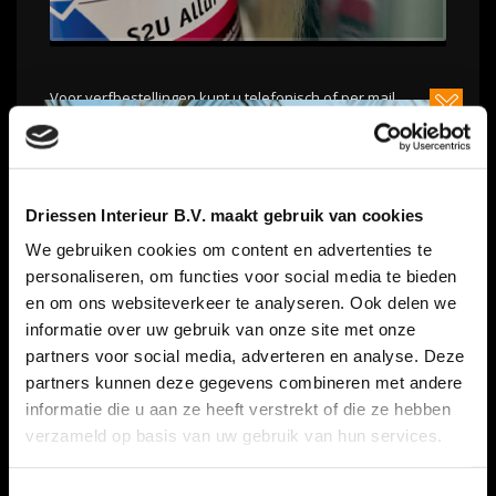
Voor verfbestellingen kunt u telefonisch of per mail
contact met ons opnemen, wij zetten deze dan bij ons
afhaalpunt voor u klaar.
Driessen Interieur B.V. maakt gebruik van cookies
READ MORE
We gebruiken cookies om content en advertenties te
personaliseren, om functies voor social media te bieden
PUBLISHED IN
GEEN ONDERDEEL VAN EEN CATEGORIE
en om ons websiteverkeer te analyseren. Ook delen we
NO COMMENTS
informatie over uw gebruik van onze site met onze
partners voor social media, adverteren en analyse. Deze
partners kunnen deze gegevens combineren met andere
informatie die u aan ze heeft verstrekt of die ze hebben
verzameld op basis van uw gebruik van hun services.
HOW TO SHOP
Toestemmingsselectie