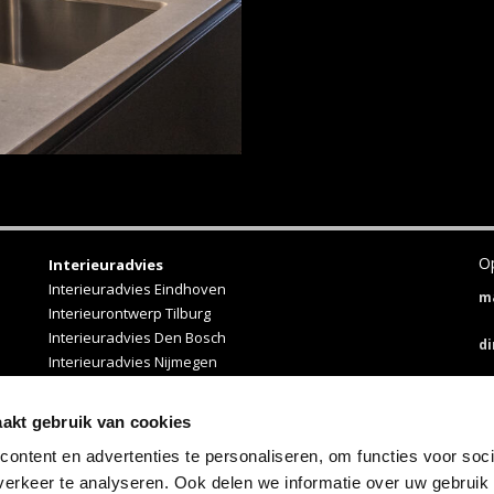
Op
Interieuradvies
Interieuradvies Eindhoven
m
Interieurontwerp Tilburg
Interieuradvies Den Bosch
d
Interieuradvies Nijmegen
Interieuradvies Breda
W
Japandi interieur
aakt gebruik van cookies
D
ontent en advertenties te personaliseren, om functies voor soci
erkeer te analyseren. Ook delen we informatie over uw gebruik
Vr