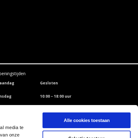
eningstijden
aandag
Gesloten
insdag
10:00 – 18:00 uur
oensdag
10:00 – 18:00 uur
Alle cookies toestaan
onderdag
10:00 – 18:00 uur
al media te
 van onze
ijdag
10:00 – 18:00 uur