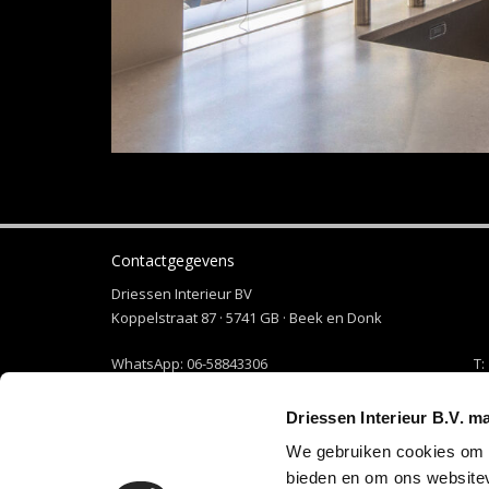
Contactgegevens
Driessen Interieur BV
Koppelstraat 87 · 5741 GB · Beek en Donk
WhatsApp:
06-58843306
T:
+31 492 465 373
E-mail:
info@driessen-interieur.nl
Driessen Interieur B.V. m
We gebruiken cookies om c
Openen in Google Maps
bieden en om ons websitev